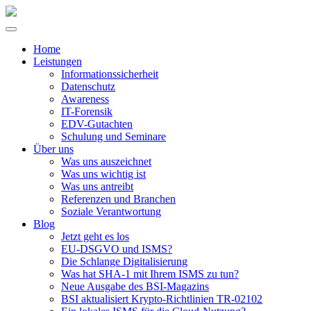
Home
Leistungen
Informationssicherheit
Datenschutz
Awareness
IT-Forensik
EDV-Gutachten
Schulung und Seminare
Über uns
Was uns auszeichnet
Was uns wichtig ist
Was uns antreibt
Referenzen und Branchen
Soziale Verantwortung
Blog
Jetzt geht es los
EU-DSGVO und ISMS?
Die Schlange Digitalisierung
Was hat SHA-1 mit Ihrem ISMS zu tun?
Neue Ausgabe des BSI-Magazins
BSI aktualisiert Krypto-Richtlinien TR-02102