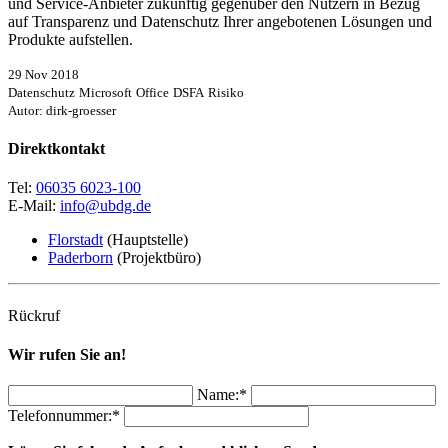
und Service-Anbieter zukünftig gegenüber den Nutzern in Bezug
auf Transparenz und Datenschutz Ihrer angebotenen Lösungen und
Produkte aufstellen.
29 Nov 2018
Datenschutz
Microsoft
Office
DSFA
Risiko
Autor: dirk-groesser
Direktkontakt
Tel:
06035 6023-100
E-Mail:
info@ubdg.de
Florstadt
(Hauptstelle)
Paderborn
(Projektbüro)
Rückruf
Wir rufen Sie an!
Name:*
Telefonnummer:*