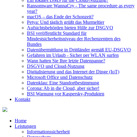
Ein lokales ISMS für die Cloud-Nutzung?
Ransomware WannaCry - The same procedure as every
year?
macOS – das Ende der Schonzeit?
Petya: Und täglich grüßt das Murmeltier
Aufsichtsbehörden bieten Hilfe zur DSGVO
BSI veröffentlicht Standard für
Mindestsicherheitsniveau der Rechenzentren des
Bundes
Datenübermittlung in Drittländer gemäß EU-DSGVO
Gefahren im Urlaub - Sicher per WLAN surfen
Wann hatten Sie Ihre letzte Datenpanne?
DSGVO und Cloud-Nutzung
Digitalisierung und das Internet der Dinge (IoT)
Microsoft Office und Datenschutz
Datenklau: Eine Standortbestimmung
Corona: Ab in die Cloud, aber sicher!
BSI Warnung vor Kaspersky-Produkten
Kontakt
Home
Leistungen
Informationssicherheit