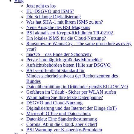
Blog
Jetzt geht es los
EU-DSGVO und ISMS?
Die Schlange Digitalisierung
Was hat SHA-1 mit Ihrem ISMS zu tun?
Neue Ausgabe des BSI-Magazins
BSI aktualisiert Krypto-Richtlinien TR-02102
Ein lokales ISMS für die Cloud-Nutzung?
Ransomware WannaCry - The same procedure as every
year?
macOS – das Ende der Schonzeit?
Petya: Und täglich grüßt das Murmeltier
Aufsichtsbehörden bieten Hilfe zur DSGVO
BSI veröffentlicht Standard für
Mindestsicherheitsniveau der Rechenzentren des
Bundes
Datenübermittlung in Drittländer gemäß EU-DSGVO
Gefahren im Urlaub - Sicher per WLAN surfen
Wann hatten Sie Ihre letzte Datenpanne?
DSGVO und Cloud-Nutzung
Digitalisierung und das Internet der Dinge (IoT)
Microsoft Office und Datenschutz
Datenklau: Eine Standortbestimmung
Corona: Ab in die Cloud, aber sicher!
BSI Warnung vor Kaspersky-Produkten