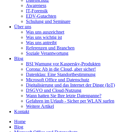
Datenschutz
Awareness
IT-Forensik
EDV-Gutachten
Schulung und Seminare
Über uns
Was uns auszeichnet
Was uns wichtig ist
Was uns antreibt
Referenzen und Branchen
Soziale Verantwortung
Blog
BSI Warnung vor Kaspersky-Produkten
Corona: Ab in die Cloud, aber sicher!
Datenklau: Eine Standortbestimmung
Microsoft Office und Datenschutz
Digitalisierung und das Internet der Dinge (IoT)
DSGVO und Cloud-Nutzung
Wann hatten Sie Ihre letzte Datenpanne?
Gefahren im Urlaub - Sicher per WLAN surfen
Weitere Artikel
Kontakt
Home
Blog