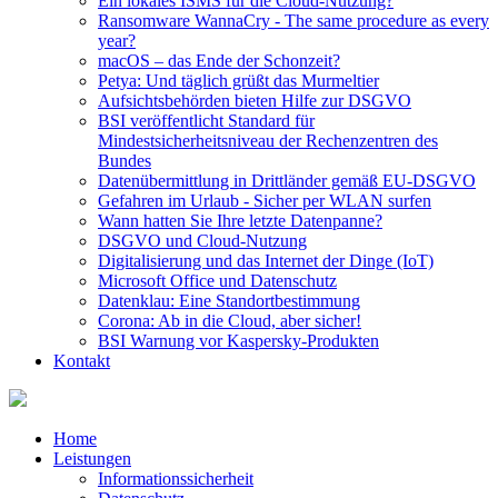
Ein lokales ISMS für die Cloud-Nutzung?
Ransomware WannaCry - The same procedure as every
year?
macOS – das Ende der Schonzeit?
Petya: Und täglich grüßt das Murmeltier
Aufsichtsbehörden bieten Hilfe zur DSGVO
BSI veröffentlicht Standard für
Mindestsicherheitsniveau der Rechenzentren des
Bundes
Datenübermittlung in Drittländer gemäß EU-DSGVO
Gefahren im Urlaub - Sicher per WLAN surfen
Wann hatten Sie Ihre letzte Datenpanne?
DSGVO und Cloud-Nutzung
Digitalisierung und das Internet der Dinge (IoT)
Microsoft Office und Datenschutz
Datenklau: Eine Standortbestimmung
Corona: Ab in die Cloud, aber sicher!
BSI Warnung vor Kaspersky-Produkten
Kontakt
Home
Leistungen
Informationssicherheit