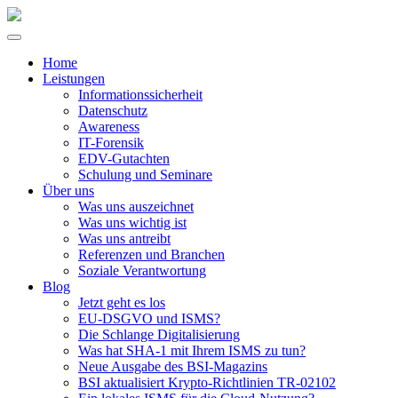
Home
Leistungen
Informationssicherheit
Datenschutz
Awareness
IT-Forensik
EDV-Gutachten
Schulung und Seminare
Über uns
Was uns auszeichnet
Was uns wichtig ist
Was uns antreibt
Referenzen und Branchen
Soziale Verantwortung
Blog
Jetzt geht es los
EU-DSGVO und ISMS?
Die Schlange Digitalisierung
Was hat SHA-1 mit Ihrem ISMS zu tun?
Neue Ausgabe des BSI-Magazins
BSI aktualisiert Krypto-Richtlinien TR-02102