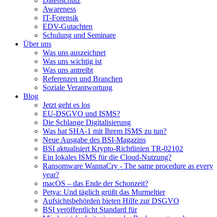
Datenschutz
Awareness
IT-Forensik
EDV-Gutachten
Schulung und Seminare
Über uns
Was uns auszeichnet
Was uns wichtig ist
Was uns antreibt
Referenzen und Branchen
Soziale Verantwortung
Blog
Jetzt geht es los
EU-DSGVO und ISMS?
Die Schlange Digitalisierung
Was hat SHA-1 mit Ihrem ISMS zu tun?
Neue Ausgabe des BSI-Magazins
BSI aktualisiert Krypto-Richtlinien TR-02102
Ein lokales ISMS für die Cloud-Nutzung?
Ransomware WannaCry - The same procedure as every
year?
macOS – das Ende der Schonzeit?
Petya: Und täglich grüßt das Murmeltier
Aufsichtsbehörden bieten Hilfe zur DSGVO
BSI veröffentlicht Standard für